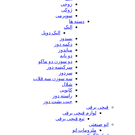
زوجی
ژوکی
سوپرمی
دسته ها
الیک
الیک دوپل
پسدوز
دکمه دوز
میاندوز
دو پایه
دو سوزن دو ماکو
سرکیسه دوز
سردوز
سه سوزن سه قلاب
شلال
کابویی
راسته دوز
چیب پشت دوز
قیچی برقی
لوازم قیچی برقی
تیغ قیچی برقی
اتو صنعتی
ملزومات اتو