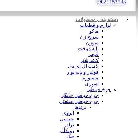
9021153138
دسته بندی محصولات
لوازم و قطعات
ماکو
سرنخ زن
سوزن
پایه دوخت
قیچی
کاغذ پلاتر
لامپ ال ای دی
فولدر و پایه نوار
ماسوره
اسپری
چرخ خیاطی
چرخ خیاطی خانگی
چرخ خیاطی صنعتی
برندها
آتروی
جمسی
برادر
تیپیکال
جک