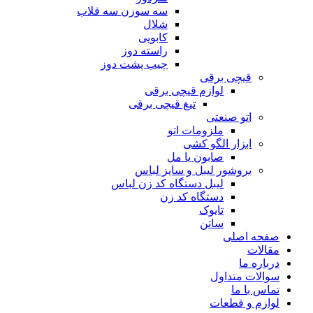
سه سوزن سه قلاب
شلال
کابویی
راسته دوز
چیب پشت دوز
قیچی برقی
لوازم قیچی برقی
تیغ قیچی برقی
اتو صنعتی
ملزومات اتو
ابزار الگو کشی
صابون یا مل
بروشور لیبل و سایز لباس
لیبل دستگاه کد زن لباس
دستگاه کد زن
تایوک
ساتن
صفحه اصلی
مقالات
درباره ما
سوالات متداول
تماس با ما
لوازم و قطعات