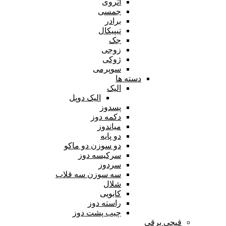
آتروی
جمسی
برادر
تیپیکال
جک
زوجی
ژوکی
سوپرمی
دسته ها
الیک
الیک دوپل
پسدوز
دکمه دوز
میاندوز
دو پایه
دو سوزن دو ماکو
سرکیسه دوز
سردوز
سه سوزن سه قلاب
شلال
کابویی
راسته دوز
چیب پشت دوز
قیچی برقی