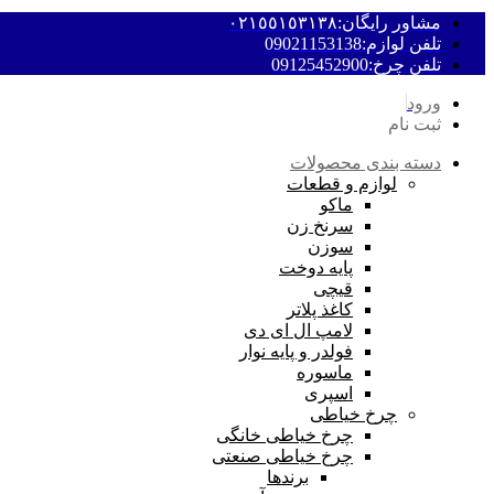
مشاور رایگان:٠٢١٥٥١٥٣١٣٨
تلفن لوازم:09021153138
تلفن چرخ:09125452900
ورود
ثبت نام
دسته بندی محصولات
لوازم و قطعات
ماکو
سرنخ زن
سوزن
پایه دوخت
قیچی
کاغذ پلاتر
لامپ ال ای دی
فولدر و پایه نوار
ماسوره
اسپری
چرخ خیاطی
چرخ خیاطی خانگی
چرخ خیاطی صنعتی
برندها