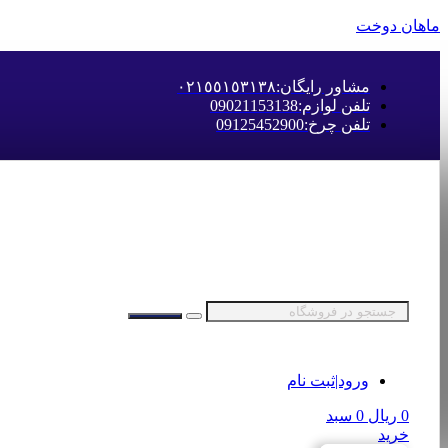
ماهان دوخت
مشاور رایگان:٠٢١٥٥١٥٣١٣٨
تلفن لوازم:09021153138
تلفن چرخ:09125452900
ورود|ثبت نام
0
ریال
0
سبد
خرید