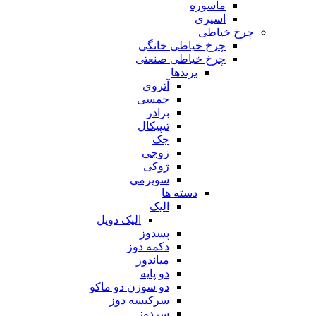
ماسوره
اسپری
چرخ خیاطی
چرخ خیاطی خانگی
چرخ خیاطی صنعتی
برندها
آتروی
جمسی
برادر
تیپیکال
جک
زوجی
ژوکی
سوپرمی
دسته ها
الیک
الیک دوپل
پسدوز
دکمه دوز
میاندوز
دو پایه
دو سوزن دو ماکو
سرکیسه دوز
سردوز